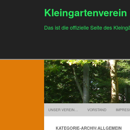
Kleingartenverein
Das ist die offizielle Seite des Klei
UNSER VEREIN…
VORSTAND
IMPRES
KATEGORIE-ARCHIV:ALLGEMEIN