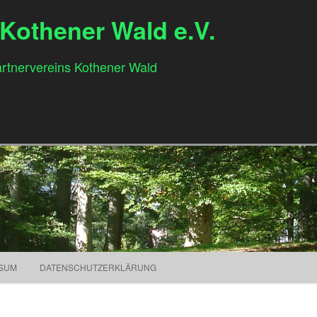
 Kothener Wald e.V.
ngärtnervereins Kothener Wald
Springe zum Inhalt
SUM
DATENSCHUTZERKLÄRUNG